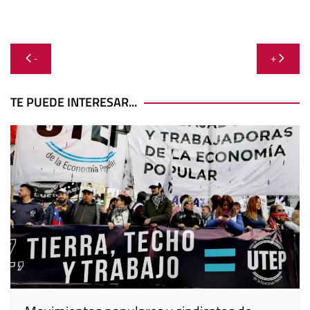
Navegación
-
+
de
entradas
TE PUEDE INTERESAR...