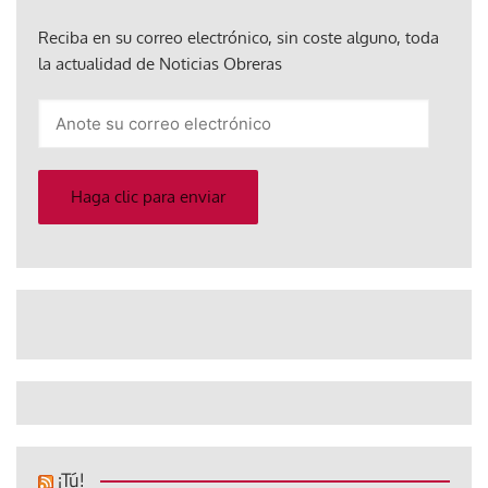
Reciba en su correo electrónico, sin coste alguno, toda
la actualidad de Noticias Obreras
Anote
su
correo
electrónico
Haga clic para enviar
¡Tú!