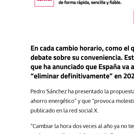
En cada cambio horario, como el q
debate sobre su conveniencia. Est
que ha anunciado que España va a
“eliminar definitivamente” en 202
Pedro Sánchez ha presentado la propuest
táPasando
ahorro energético” y que “provoca molestia
#EstáPasando
oral de Migraciones pide una
publicado en la red social X.
uesta urgente para más de
León XIV visitará U
00 menores que permanecen
Argentina y Perú a p
“Cambiar la hora dos veces al año ya no ti
euta
noviembre