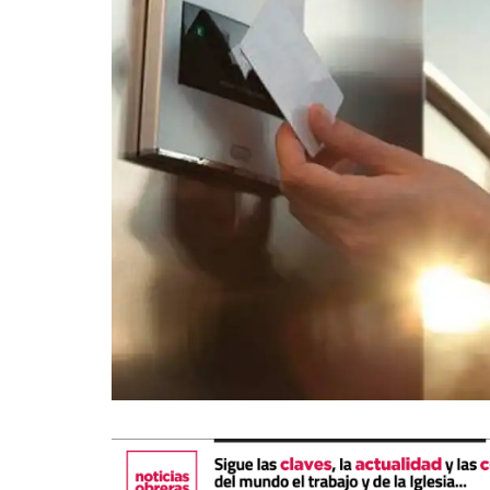
La mundialización
Cine
El amor en el mundo
Dos minutos
Los empobrecidos por el
Aplicaciones
mundo
Música
Radio — Mundo obrero hoy
Poesía
Vidas precarias
Relato