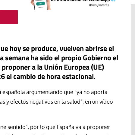
ue hoy se produce, vuelven abrirse el
a semana ha sido el propio Gobierno el
 proponer a la Unión Europea (UE)
6 el cambio de hora estacional.
a española argumentando que “ya no aporta
#EstáPasando
s y efectos negativos en la salud”, en un vídeo
“Aquí se está defendiendo la
ruguay,
democracia” afirma Roberto
rincipios de
Saviano ante la comunidad que
ene sentido”, por lo que España va a proponer
resiste el desalojo de Spin Time