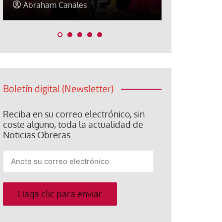
Elisa Brey
Jose Luis P
Boletín digital (Newsletter)
Reciba en su correo electrónico, sin
coste alguno, toda la actualidad de
Noticias Obreras
Anote
su
correo
electrónico
Haga clic para enviar