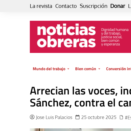
Skip
La revista
Contacto
Suscripción
Donar
L
to
content
Mundo del trabajo
Bien común
Conversión in
Datos e indicadores
Política
Otra vida fami
Arrecian las voces, in
de vida… es 
El trabajo es para la vida
Economía
El cuidado de
Sánchez, contra el c
GlobalizAcción
Experiencia
INFOR. Boletín informativo del
MMTC
Cultura
Jose Luis Palacios
25 octubre 2025
#E
Laboral
Libro