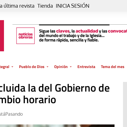
a última revista
Tienda
INICIA SESIÓN
tegral
Pueblo de Dios
Opinión
Entrevista
Tema del mes
liar, otro estilo
Iglesia
Editorial
cluida la del Gobierno de
posible
La oración de cada día
Blog De paso…
 la creación
ambio horario
Vaticano
Blog Eutopía
El termómetro
Blog El Evangelio del trabajo
stáPasando
El Evangelio en tu vida
Blog Desde mi azotea