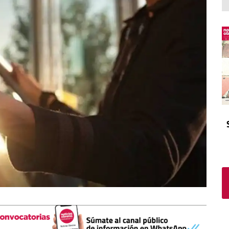
El atrio
Viñeta
In memoriam
Tribuna
Blog Sembrando sueños,
recogiendo humanidad
Blog Mensajes guardados
La columna