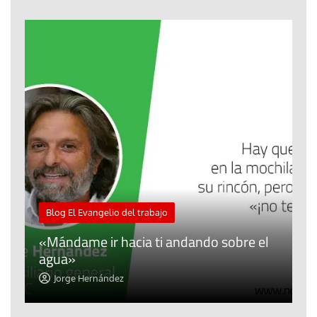
M
Blog El Evangelio del trabajo
A
«Mándame ir hacia ti andando sobre el
d
agua»
t
Jorge Hernández