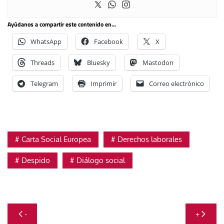
Ayúdanos a compartir este contenido en...
WhatsApp
Facebook
X
Threads
Bluesky
Mastodon
Telegram
Imprimir
Correo electrónico
Carta Social Europea
Derechos laborales
Despido
Diálogo social
Navegación
-
+