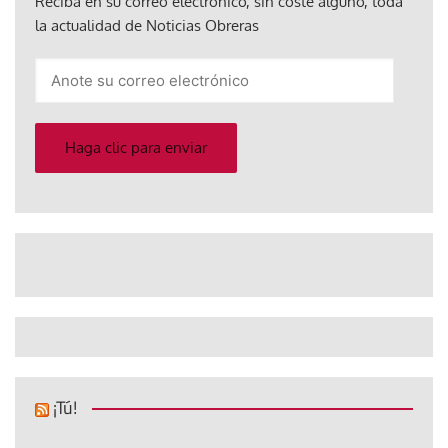
Reciba en su correo electrónico, sin coste alguno, toda
la actualidad de Noticias Obreras
Anote
su
correo
electrónico
Haga clic para enviar
¡Tú!