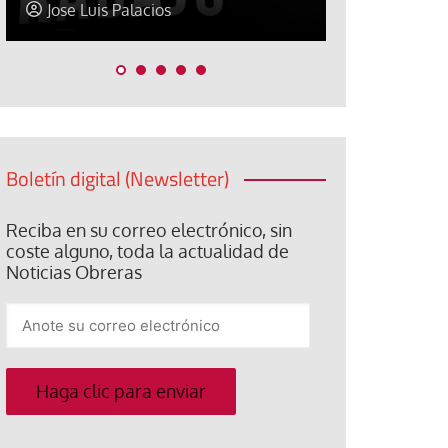
Jose Luis Palacios
Paco (Quis
Boletín digital (Newsletter)
Reciba en su correo electrónico, sin
coste alguno, toda la actualidad de
Noticias Obreras
Anote
su
correo
electrónico
Haga clic para enviar