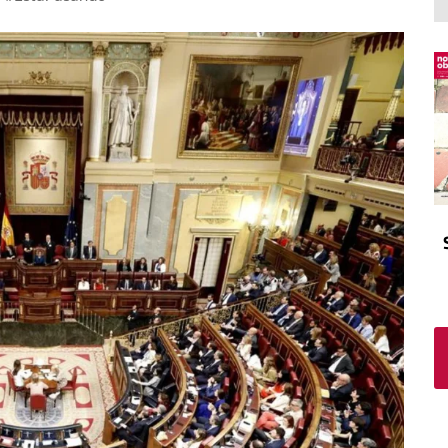
El atrio
Viñeta
In memoriam
Tribuna
Blog Sembrando sueños,
recogiendo humanidad
Blog Mensajes guardados
La columna