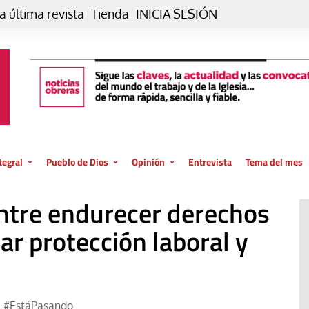
a última revista
Tienda
INICIA SESIÓN
tegral
Pueblo de Dios
Opinión
Entrevista
Tema del mes
liar, otro estilo
Iglesia
Editorial
ntre endurecer derechos
posible
La oración de cada día
Blog De paso…
 la creación
ar protección laboral y
Vaticano
Blog Eutopía
El termómetro
Blog El Evangelio del trabajo
El Evangelio en tu vida
Blog Desde mi azotea
#EstáPasando