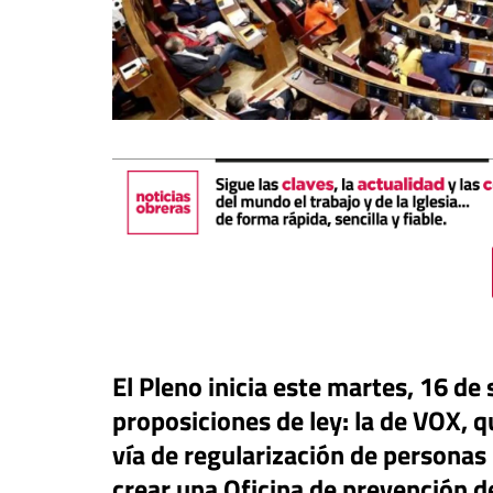
buna
El Pleno inicia este martes, 16 de
a: una pieza más en el
proposiciones de ley: la de VOX, q
ero para el iliberalismo que
Tribuna
ta contra las democracias
vía de regularización de personas
 mundo
La otra orilla
crear una Oficina de prevención d