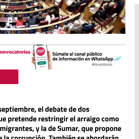
#EstáPasando
 septiembre, el debate de dos
Movimientos populares y
ue pretende restringir el arraigo como
sindicatos de Argentina marchan
en San Cayetano en demanda de
 migrantes, y la de Sumar, que propone
“paz, pan, tierra, techo y trabajo”
e la corrupción. También se abordarán