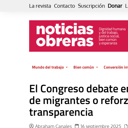
Skip
La revista
Contacto
Suscripción
Donar
L
to
content
Mundo del trabajo
Bien común
Conversión in
Datos e indicadores
Política
Otra vida fami
El Congreso debate e
de vida… es 
El trabajo es para la vida
Economía
El cuidado de
de migrantes o reforz
GlobalizAcción
Experiencia
transparencia
INFOR. Boletín informativo del
MMTC
Cultura
Laboral
Libro
Abraham Canales
16 septiembre 2025