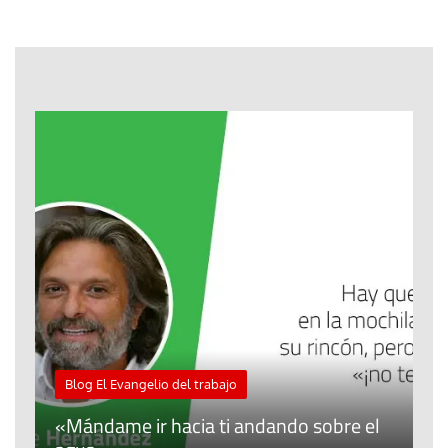
M
Blog El Evangelio del trabajo
A
«Mándame ir hacia ti andando sobre el
d