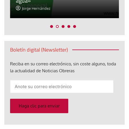
agua»
t
Jorge Hernández
Boletín digital (Newsletter)
Reciba en su correo electrónico, sin coste alguno, toda
la actualidad de Noticias Obreras
Anote
su
correo
electrónico
Haga clic para enviar