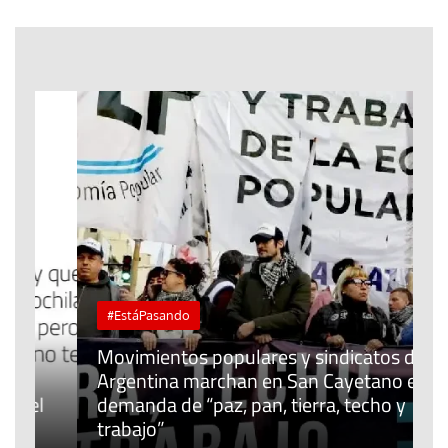
#EstáPasando
Movimientos populares y sindicatos de
Argentina marchan en San Cayetano en
J
l
demanda de “paz, pan, tierra, techo y
u
trabajo”
m