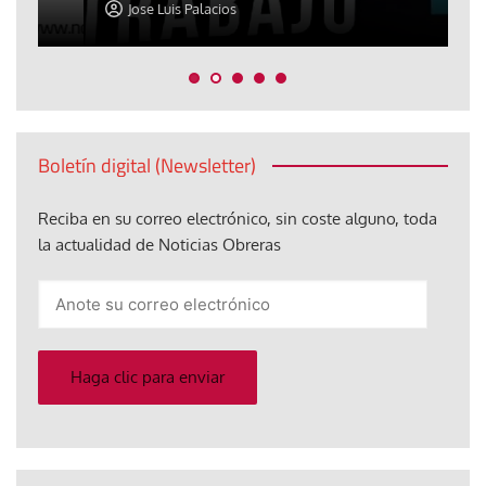
Jose Luis Palacios
Boletín digital (Newsletter)
Reciba en su correo electrónico, sin coste alguno, toda
la actualidad de Noticias Obreras
Anote
su
correo
electrónico
Haga clic para enviar