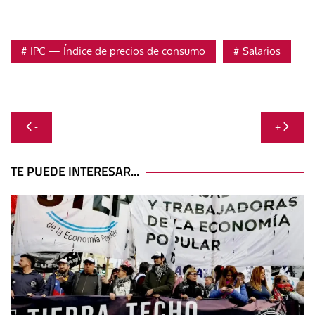
IPC — Índice de precios de consumo
Salarios
Navegación
-
+
de
entradas
TE PUEDE INTERESAR...