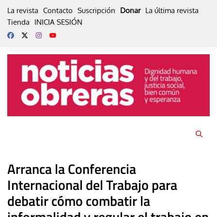
Skip
La revista
Contacto
Suscripción
Donar
La última revista
to
Tienda
INICIA SESIÓN
content
Arranca la Conferencia
Internacional del Trabajo para
debatir cómo combatir la
informalidad y regular el trabajo en