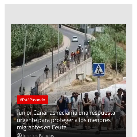
#EstáPasando
e
n
Junior Canarias reclama una respuesta
urgente para proteger a los menores
P
migrantes en Ceuta
y
Jose Luis Palacios