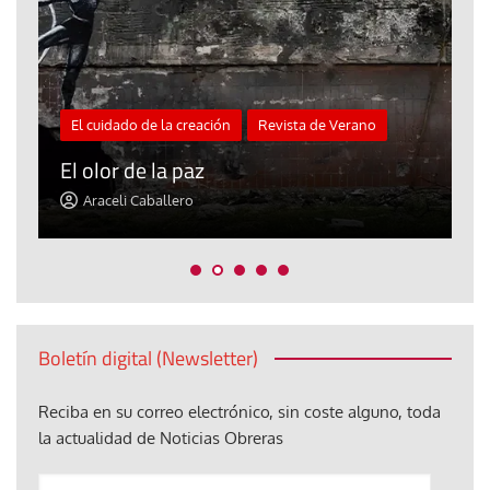
El cuidado de la creación
Revista de Verano
«
El olor de la paz
a
Araceli Caballero
Boletín digital (Newsletter)
Reciba en su correo electrónico, sin coste alguno, toda
la actualidad de Noticias Obreras
Anote