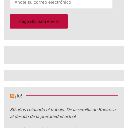
su
correo
electrónico
Haga clic para enviar
¡Tú!
80 años cuidando el trabajo: De la semilla de Rovirosa
al desafío de la precariedad actual