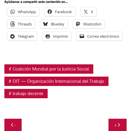
Ayúdanos a compartir este contenido en...
WhatsApp
Facebook
X
Threads
Bluesky
Mastodon
Telegram
Imprimir
Correo electrónico
Coalición Mundial por la Justicia Social
OIT — Organización Internacional del Trabajo
trabajo decente
Navegación
-
+