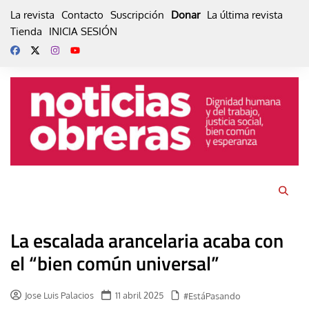
Skip
La revista
Contacto
Suscripción
Donar
La última revista
to
Tienda
INICIA SESIÓN
content
La escalada arancelaria acaba con
el “bien común universal”
Jose Luis Palacios
11 abril 2025
#EstáPasando