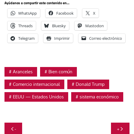
Ayúdanos a compartir este contenido en...
WhatsApp
Facebook
X
Threads
Bluesky
Mastodon
Telegram
Imprimir
Correo electrónico
Aranceles
Bien común
Comercio internacional
Donald Trump
EEUU — Estados Unidos
sistema económico
Navegación
-
+