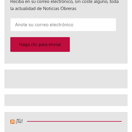
Reciba en su correo electrónico, sin coste alguno, toda
la actualidad de Noticias Obreras
Anote
su
correo
electrónico
Haga clic para enviar
¡Tú!