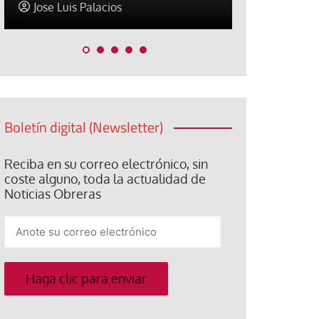
Paco (Quisco) Vicente
David Alva
Boletín digital (Newsletter)
Reciba en su correo electrónico, sin
coste alguno, toda la actualidad de
Noticias Obreras
Anote
su
correo
electrónico
Haga clic para enviar