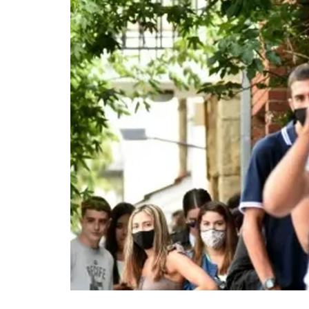
La mundialización
Cine
El amor en el mundo
Dos minutos
Los empobrecidos por el
Aplicaciones
mundo
Música
Radio — Mundo obrero hoy
Poesía
Vidas precarias
Relato