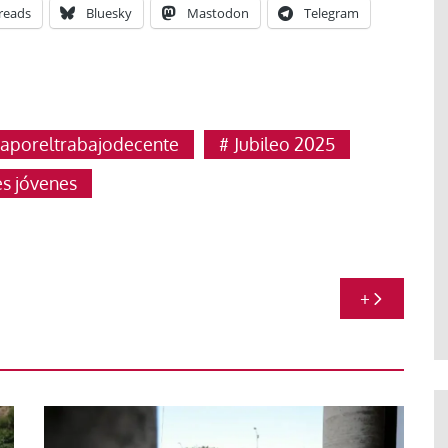
reads
Bluesky
Mastodon
Telegram
iaporeltrabajodecente
Jubileo 2025
s jóvenes
+