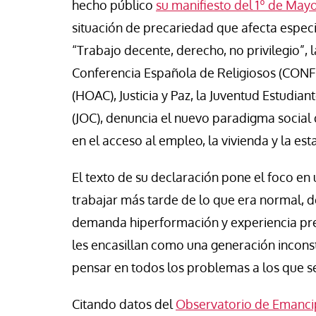
hecho público
su manifiesto del 1º de May
sé Luis Iglesias
Ana Belén López
situación de precariedad que afecta espec
“Trabajo decente, derecho, no privilegio”, l
Conferencia Española de Religiosos (CONF
(HOAC), Justicia y Paz, la Juventud Estudian
(JOC), denuncia el nuevo paradigma social
en el acceso al empleo, la vivienda y la esta
El texto de su declaración pone el foco en
trabajar más tarde de lo que era normal, d
demanda hiperformación y experiencia previ
les encasillan como una generación incons
pensar en todos los problemas a los que s
Citando datos del
Observatorio de Emancip