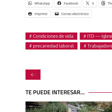
WhatsApp
Facebook
X
Th
Imprimir
Correo electrónico
Condiciones de vida
ITD — Igles
precariedad laboral
Trabajadore
Navegación
-
de
entradas
TE PUEDE INTERESAR...