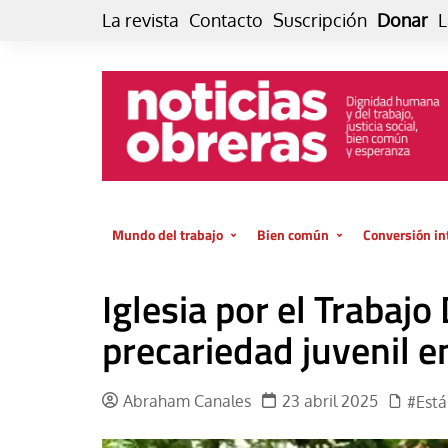
Skip
La revista
Contacto
Suscripción
Donar
L
to
content
Mundo del trabajo
Bien común
Conversión in
Datos e indicadores
Política
Otra vida fami
Iglesia por el Trabaj
de vida… es 
El trabajo es para la vida
Economía
El cuidado de
precariedad juvenil e
GlobalizAcción
Experiencia
INFOR. Boletín informativo del
MMTC
Cultura
Abraham Canales
23 abril 2025
#Est
Laboral
Libro