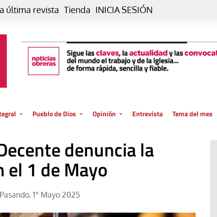
a última revista
Tienda
INICIA SESIÓN
tegral
Pueblo de Dios
Opinión
Entrevista
Tema del mes
liar, otro estilo
Iglesia
Editorial
o Decente denuncia la
posible
La oración de cada día
Blog De paso…
 la creación
n el 1 de Mayo
Vaticano
Blog Eutopía
El termómetro
Blog El Evangelio del trabajo
áPasando
1° Mayo 2025
,
El Evangelio en tu vida
Blog Desde mi azotea