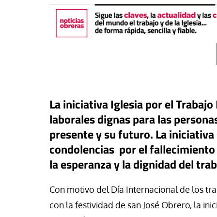
La iniciativa Iglesia por el Traba
laborales dignas para las persona
presente y su futuro. La iniciativa
condolencias por el fallecimiento
Tribuna
la esperanza y la dignidad del tra
El país de los 30 m
aprueba una estrate
Con motivo del Día Internacional de los tr
buna
en un pueblo con to
con la festividad de san José Obrero, la ini
ra orilla
derechos