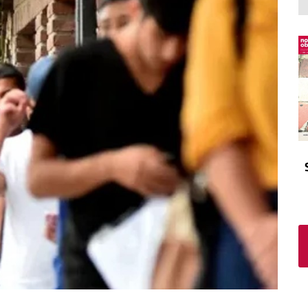
El atrio
Viñeta
In memoriam
Tribuna
Blog Sembrando sueños,
recogiendo humanidad
Blog Mensajes guardados
La columna