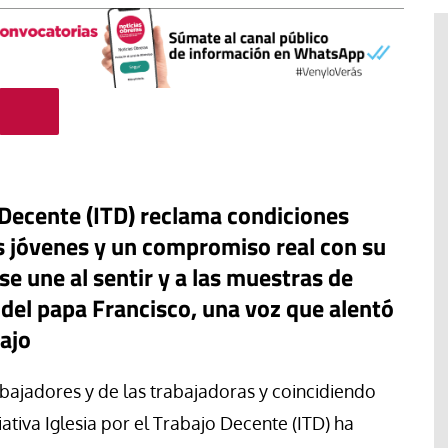
jo Decente (ITD) reclama condiciones
s jóvenes y un compromiso real con su
 se une al sentir y a las muestras de
#EstáPasando
 del papa Francisco, una voz que alentó
Junior Canarias reclama una
bajo
inutos: España
respuesta urgente para proteger
gia para vivir
a los menores migrantes en
abajadores y de las trabajadoras y coincidiendo
dos los
Ceuta y la Iglesia refuerza la
ciativa Iglesia por el Trabajo Decente (ITD) ha
acogida