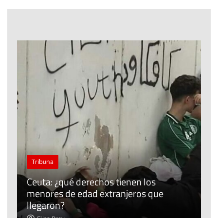
J
Tribuna
P
Ceuta: ¿qué derechos tienen los
E
menores de edad extranjeros que
m
llegaron?
c