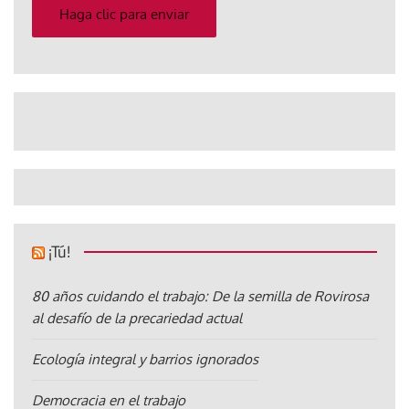
electrónico
Haga clic para enviar
¡Tú!
80 años cuidando el trabajo: De la semilla de Rovirosa
al desafío de la precariedad actual
Ecología integral y barrios ignorados
Democracia en el trabajo