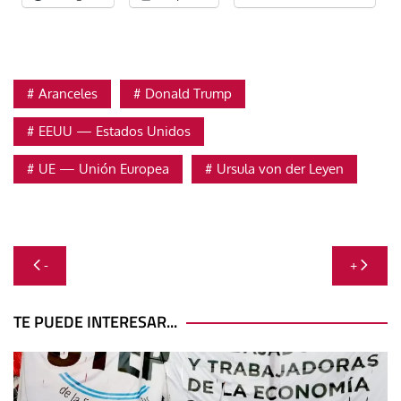
Aranceles
Donald Trump
EEUU — Estados Unidos
UE — Unión Europea
Ursula von der Leyen
Navegación
-
+
de
entradas
TE PUEDE INTERESAR...