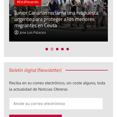
#EstáPasando
e
n
Junior Canarias reclama una respuesta
urgente para proteger a los menores
P
migrantes en Ceuta
y
Jose Luis Palacios
Boletín digital (Newsletter)
Reciba en su correo electrónico, sin coste alguno, toda
la actualidad de Noticias Obreras
Anote
su
correo