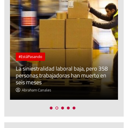
#EstáPasando
La siniestralidad laboral baja, pero 358
E
personas trabajadoras han muerto en
R
seis meses
m
Abraham Canales