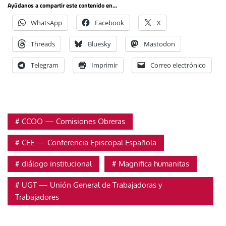
Ayúdanos a compartir este contenido en...
WhatsApp
Facebook
X
Threads
Bluesky
Mastodon
Telegram
Imprimir
Correo electrónico
CCOO — Comisiones Obreras
CEE — Conferencia Episcopal Española
diálogo institucional
Magnifica humanitas
UGT — Unión General de Trabajadoras y
Trabajadores