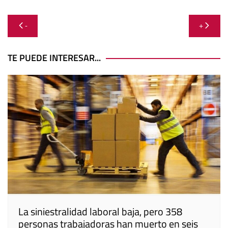
Navegación
-
+
de
entradas
TE PUEDE INTERESAR...
La siniestralidad laboral baja, pero 358
personas trabajadoras han muerto en seis