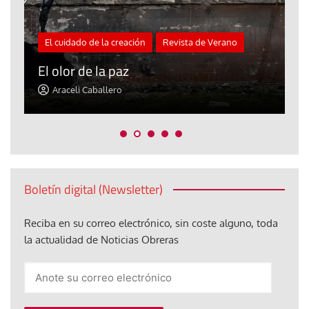
El cuidado de la creación
Revista de Verano
«
El olor de la paz
a
Araceli Caballero
Boletín digital (Newsletter)
Reciba en su correo electrónico, sin coste alguno, toda
la actualidad de Noticias Obreras
Anote
su
correo