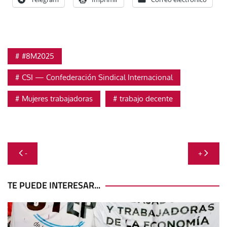
#8M2025
CSI — Confederación Sindical Internacional
Mujeres trabajadoras
trabajo decente
Navegación
-
+
de
entradas
TE PUEDE INTERESAR...