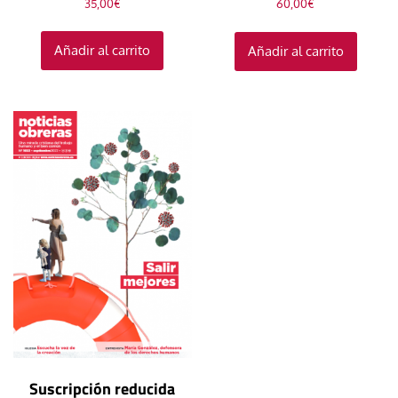
35,00
€
60,00
€
Añadir al carrito
Añadir al carrito
Suscripción reducida