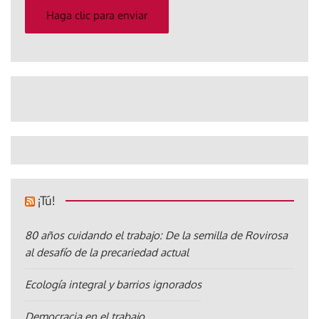
electrónico
Haga clic para enviar
¡Tú!
80 años cuidando el trabajo: De la semilla de Rovirosa
al desafío de la precariedad actual
Ecología integral y barrios ignorados
Democracia en el trabajo