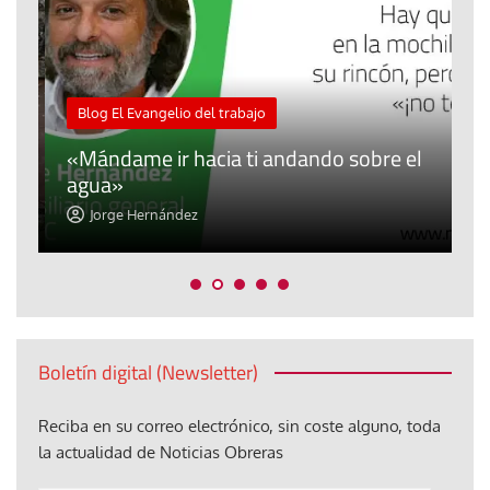
M
Blog El Evangelio del trabajo
A
«Mándame ir hacia ti andando sobre el
d
agua»
t
Jorge Hernández
Boletín digital (Newsletter)
Reciba en su correo electrónico, sin coste alguno, toda
la actualidad de Noticias Obreras