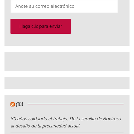
Anote
su
correo
electrónico
Haga clic para enviar
¡Tú!
80 años cuidando el trabajo: De la semilla de Rovirosa
al desafío de la precariedad actual