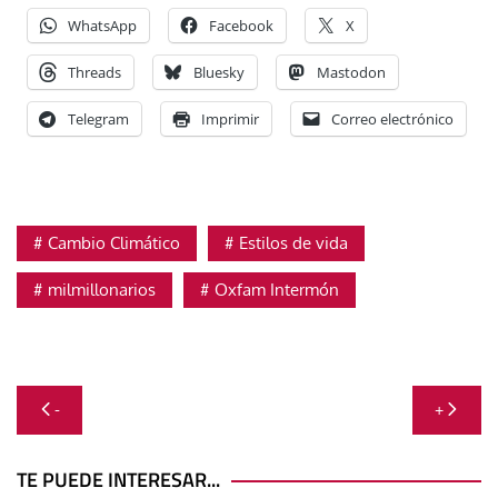
WhatsApp
Facebook
X
Threads
Bluesky
Mastodon
Telegram
Imprimir
Correo electrónico
Cambio Climático
Estilos de vida
milmillonarios
Oxfam Intermón
Navegación
-
+
de
entradas
TE PUEDE INTERESAR...