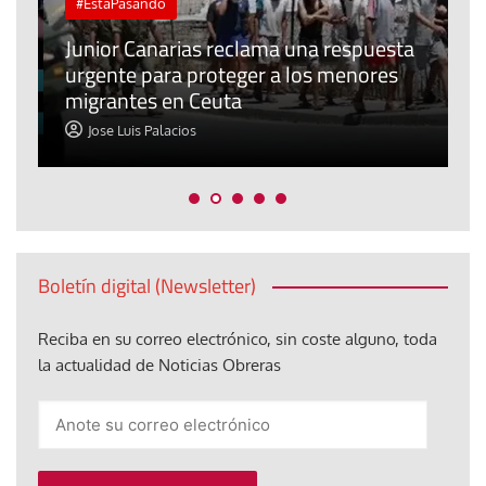
#EstáPasando
e
n
Junior Canarias reclama una respuesta
urgente para proteger a los menores
P
migrantes en Ceuta
y
Jose Luis Palacios
Boletín digital (Newsletter)
Reciba en su correo electrónico, sin coste alguno, toda
la actualidad de Noticias Obreras
Anote
su
correo