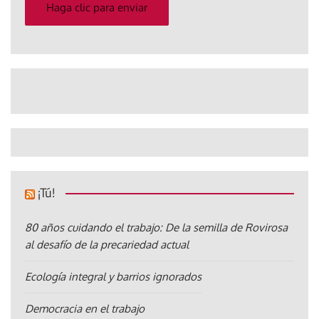
electrónico
Haga clic para enviar
¡Tú!
80 años cuidando el trabajo: De la semilla de Rovirosa
al desafío de la precariedad actual
Ecología integral y barrios ignorados
Democracia en el trabajo