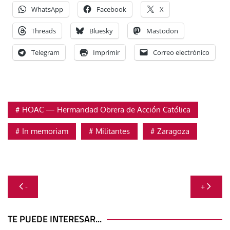
WhatsApp
Facebook
X
Threads
Bluesky
Mastodon
Telegram
Imprimir
Correo electrónico
HOAC — Hermandad Obrera de Acción Católica
In memoriam
Militantes
Zaragoza
Navegación
-
+
de
entradas
TE PUEDE INTERESAR...