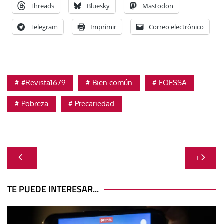
Threads
Bluesky
Mastodon
Telegram
Imprimir
Correo electrónico
#Revista1679
Bien común
FOESSA
Pobreza
Precariedad
Navegación
-
+
de
entradas
TE PUEDE INTERESAR...