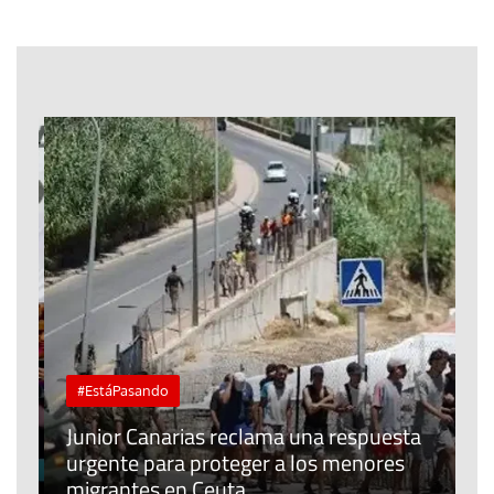
#EstáPasando
e
n
Junior Canarias reclama una respuesta
urgente para proteger a los menores
P
migrantes en Ceuta
y