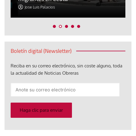
Jose Luis Palacios
Boletín digital (Newsletter)
Reciba en su correo electrónico, sin coste alguno, toda
la actualidad de Noticias Obreras
Anote
su
correo
electrónico
Haga clic para enviar