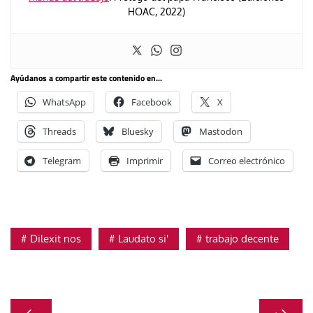
HOAC, 2022)
Ayúdanos a compartir este contenido en...
WhatsApp
Facebook
X
Threads
Bluesky
Mastodon
Telegram
Imprimir
Correo electrónico
Dilexit nos
Laudato si'
trabajo decente
Navegación