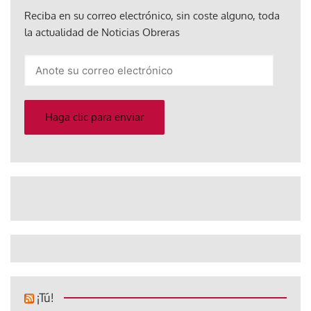
Reciba en su correo electrónico, sin coste alguno, toda
la actualidad de Noticias Obreras
Anote
su
correo
electrónico
Haga clic para enviar
¡Tú!