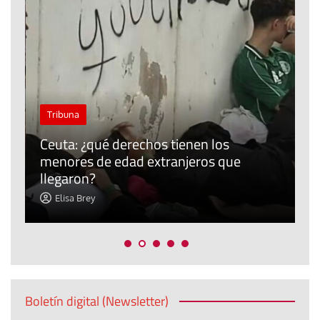
J
Tribuna
P
Ceuta: ¿qué derechos tienen los
E
menores de edad extranjeros que
m
llegaron?
c
Elisa Brey
Boletín digital (Newsletter)