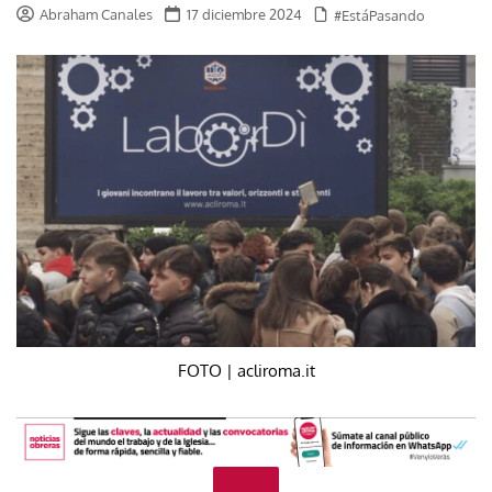
Abraham Canales
17 diciembre 2024
#EstáPasando
FOTO | acliroma.it