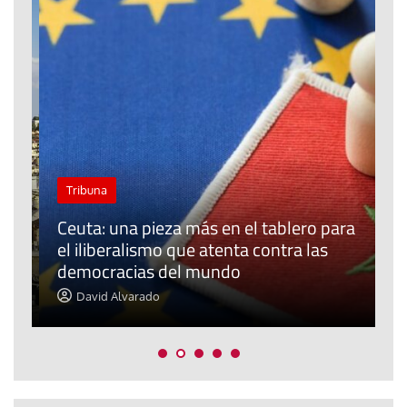
Tribuna
Ceuta: una pieza más en el tablero para
a
el iliberalismo que atenta contra las
democracias del mundo
La
David Alvarado