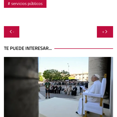
servicios públicos
Navegación
-
+
de
entradas
TE PUEDE INTERESAR...