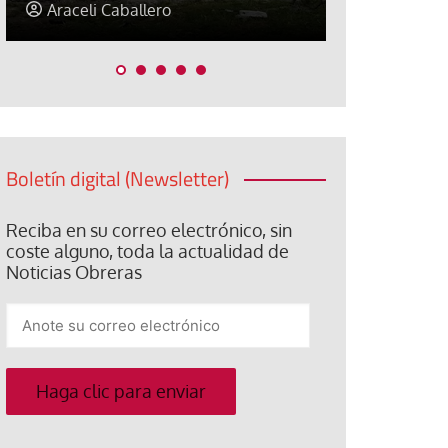
Jorge Hernández
Jose Luis P
Boletín digital (Newsletter)
Reciba en su correo electrónico, sin
coste alguno, toda la actualidad de
Noticias Obreras
Anote
su
correo
electrónico
Haga clic para enviar