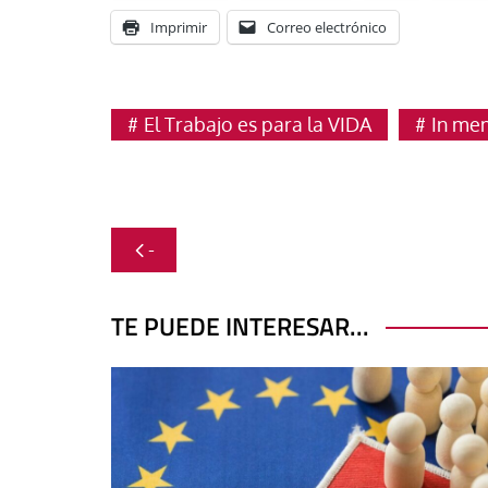
Imprimir
Correo electrónico
El Trabajo es para la VIDA
In me
Navegación
-
de
entradas
TE PUEDE INTERESAR...