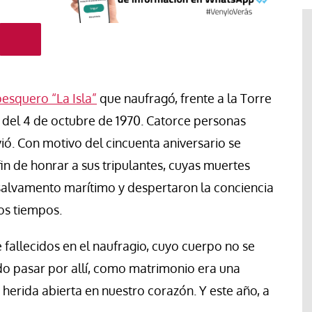
pesquero “La Isla”
que naufragó, frente a la Torre
del 4 de octubre de 1970. Catorce personas
ió. Con motivo del cincuenta aniversario se
in de honrar a sus tripulantes, cuyas muertes
salvamento marítimo y despertaron la conciencia
os tiempos.
fallecidos en el naufragio, cuyo cuerpo no se
El cuidado de la creación
erano
o pasar por allí, como matrimonio era una
Revista de Verano
adora de la
herida abierta en nuestro corazón. Y este año, a
El olor de la paz