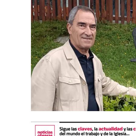
La mundialización
Cine
El amor en el mundo
Dos minutos
Los empobrecidos por el
Aplicaciones
mundo
Música
Radio — Mundo obrero hoy
Poesía
Vidas precarias
Relato