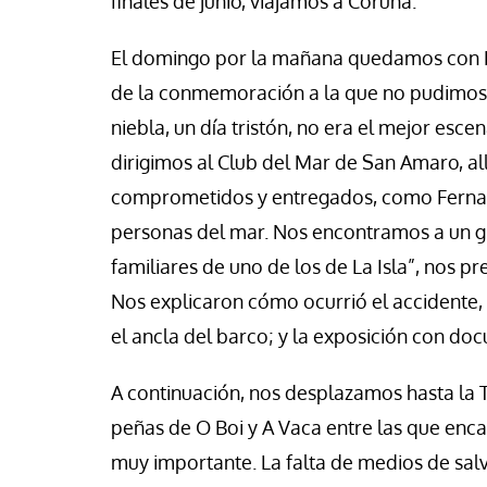
finales de junio, viajamos a Coruña.
se Luis Palacios
Paco (Quisco) Vicen
El domingo por la mañana quedamos con 
de la conmemoración a la que no pudimos a
niebla, un día tristón, no era el mejor esc
dirigimos al Club del Mar de San Amaro, all
comprometidos y entregados, como Fernand
personas del mar. Nos encontramos a un gr
familiares de uno de los de La Isla”, nos 
Nos explicaron cómo ocurrió el accidente,
el ancla del barco; y la exposición con do
A continuación, nos desplazamos hasta la T
peñas de O Boi y A Vaca entre las que enca
muy importante. La falta de medios de sal