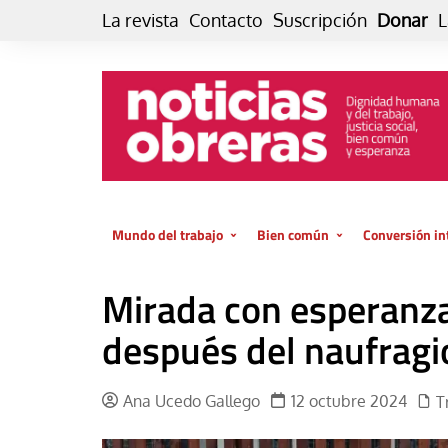
Skip
La revista
Contacto
Suscripción
Donar
L
to
content
Mundo del trabajo
Bien común
Conversión in
Datos e indicadores
Política
Otra vida fami
Mirada con esperanz
de vida… es 
El trabajo es para la vida
Economía
El cuidado de
después del naufragio
GlobalizAcción
Experiencia
INFOR. Boletín informativo del
MMTC
Cultura
Ana Ucedo Gallego
12 octubre 2024
T
Laboral
Libro