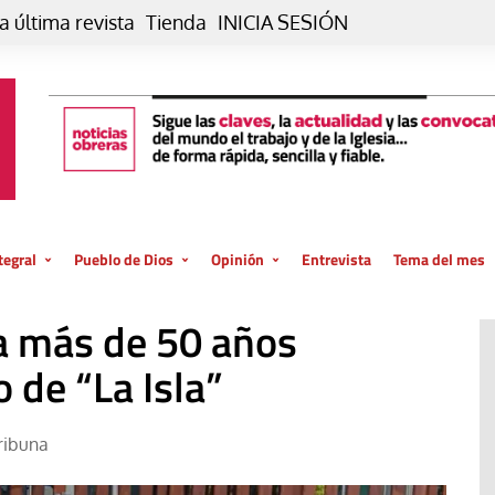
a última revista
Tienda
INICIA SESIÓN
tegral
Pueblo de Dios
Opinión
Entrevista
Tema del mes
liar, otro estilo
Iglesia
Editorial
a más de 50 años
posible
La oración de cada día
Blog De paso…
 la creación
 de “La Isla”
Vaticano
Blog Eutopía
El termómetro
Blog El Evangelio del trabajo
ribuna
El Evangelio en tu vida
Blog Desde mi azotea