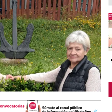
El atrio
Viñeta
In memoriam
Tribuna
Blog Sembrando sueños,
recogiendo humanidad
Blog Mensajes guardados
La columna