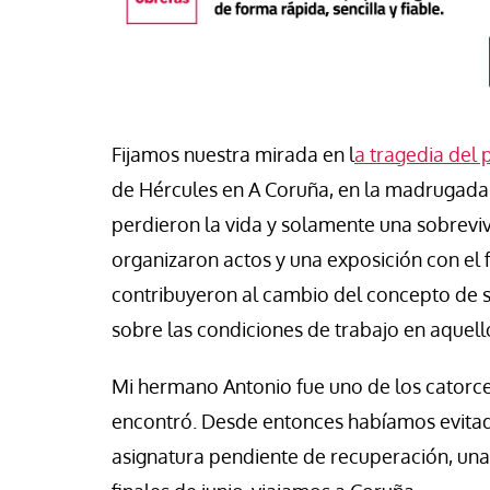
Fijamos nuestra mirada en l
a tragedia del 
de Hércules en A Coruña, en la madrugada 
perdieron la vida y solamente una sobreviv
organizaron actos y una exposición con el f
contribuyeron al cambio del concepto de 
sobre las condiciones de trabajo en aquell
táPasando
Mi hermano Antonio fue uno de los catorce 
or Canarias reclama una
Libro
Revista de V
uesta urgente para proteger
encontró. Desde entonces habíamos evitad
s menores migrantes en
Potencia transform
asignatura pendiente de recuperación, una 
ta
dulzura y la paz