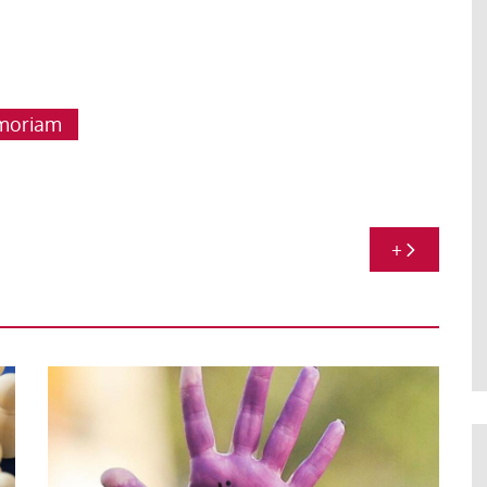
moriam
+