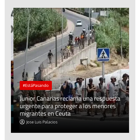
#EstáPasando
e
n
Junior Canarias reclama una respuesta
urgente para proteger a los menores
P
migrantes en Ceuta
y
Jose Luis Palacios