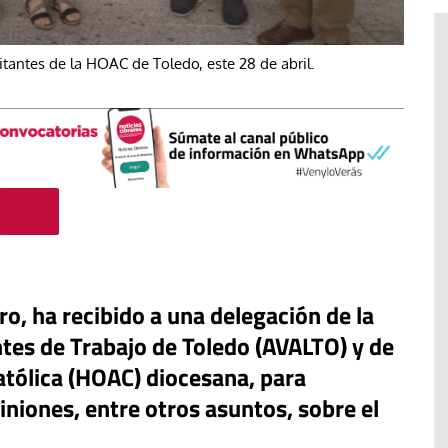
antes de la HOAC de Toledo, este 28 de abril.
ro, ha recibido a una delegación de la
#EstáPasando
tes de Trabajo de Toledo (AVALTO) y de
“Aquí se está defendiendo la
tólica (HOAC) diocesana, para
ruguay,
democracia” afirma Roberto
niones, entre otros asuntos, sobre el
rincipios de
Saviano ante la comunidad que
resiste el desalojo de Spin Time