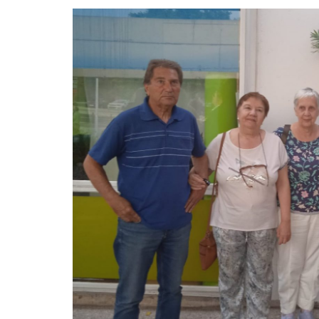
La mundialización
Cine
El amor en el mundo
Dos minutos
Los empobrecidos por el
Aplicaciones
mundo
Música
Radio — Mundo obrero hoy
Poesía
Vidas precarias
Relato