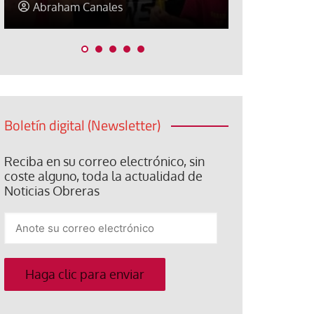
Elisa Brey
Jose Luis P
Boletín digital (Newsletter)
Reciba en su correo electrónico, sin
coste alguno, toda la actualidad de
Noticias Obreras
Anote
su
correo
electrónico
Haga clic para enviar