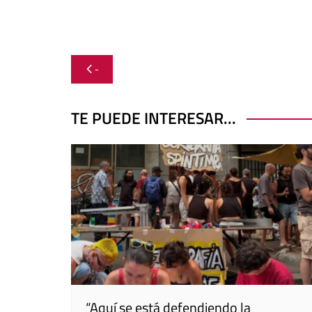
Navegación
-
de
entradas
TE PUEDE INTERESAR...
“Aquí se está defendiendo la