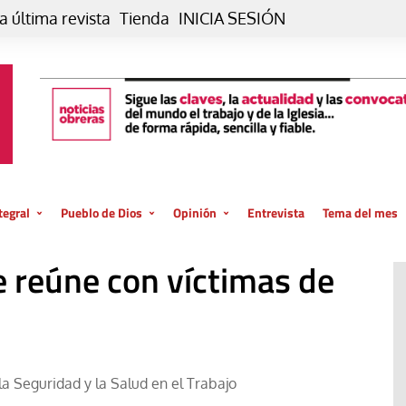
a última revista
Tienda
INICIA SESIÓN
tegral
Pueblo de Dios
Opinión
Entrevista
Tema del mes
liar, otro estilo
Iglesia
Editorial
e reúne con víctimas de
posible
La oración de cada día
Blog De paso…
 la creación
Vaticano
Blog Eutopía
El termómetro
Blog El Evangelio del trabajo
El Evangelio en tu vida
Blog Desde mi azotea
la Seguridad y la Salud en el Trabajo