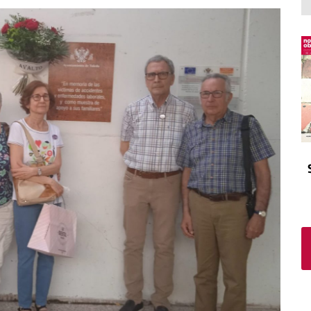
El atrio
Viñeta
In memoriam
Tribuna
Blog Sembrando sueños,
recogiendo humanidad
Blog Mensajes guardados
La columna