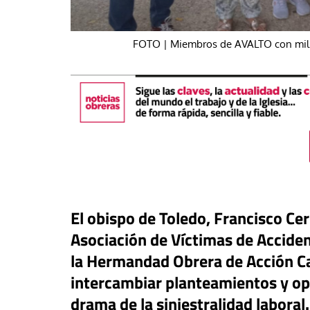
FOTO | Miembros de AVALTO con milit
El obispo de Toledo, Francisco Cer
táPasando
Asociación de Víctimas de Acciden
#EstáPasando
oral de Migraciones pide una
la Hermandad Obrera de Acción Ca
uesta urgente para más de
León XIV visitará U
intercambiar planteamientos y opi
00 menores que permanecen
Argentina y Perú a p
euta
noviembre
drama de la siniestralidad laboral.