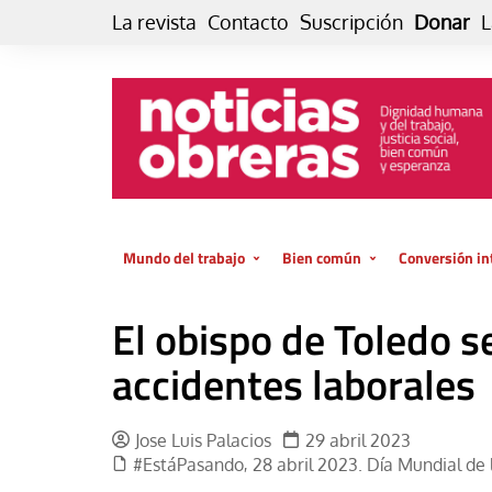
Skip
La revista
Contacto
Suscripción
Donar
L
to
content
Mundo del trabajo
Bien común
Conversión in
Datos e indicadores
Política
Otra vida fami
El obispo de Toledo s
de vida… es 
El trabajo es para la vida
Economía
El cuidado de
accidentes laborales
GlobalizAcción
Experiencia
INFOR. Boletín informativo del
MMTC
Cultura
Jose Luis Palacios
29 abril 2023
#EstáPasando
28 abril 2023. Día Mundial de 
,
Laboral
Libro