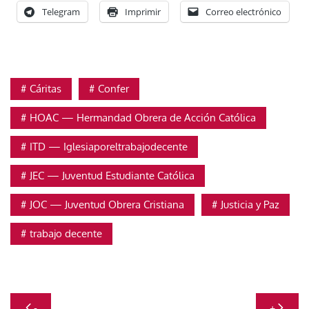
Telegram
Imprimir
Correo electrónico
Cáritas
Confer
HOAC — Hermandad Obrera de Acción Católica
ITD — Iglesiaporeltrabajodecente
JEC — Juventud Estudiante Católica
JOC — Juventud Obrera Cristiana
Justicia y Paz
trabajo decente
Navegación
-
+