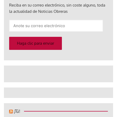
Reciba en su correo electrónico, sin coste alguno, toda
la actualidad de Noticias Obreras
Anote
su
correo
electrónico
Haga clic para enviar
¡Tú!