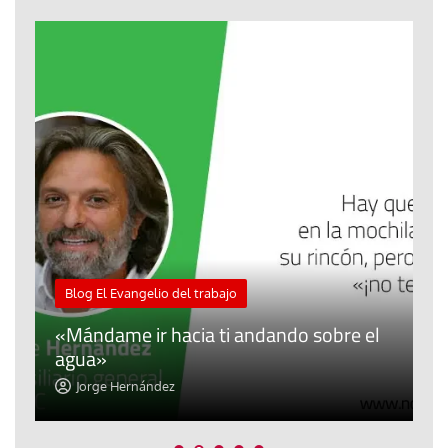
M
Blog El Evangelio del trabajo
A
«Mándame ir hacia ti andando sobre el
d
agua»
t
Jorge Hernández