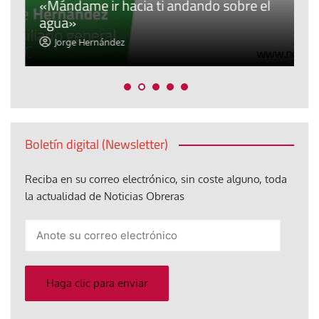
«Mándame ir hacia ti andando sobre el
d
agua»
t
Jorge Hernández
Boletín digital (Newsletter)
Reciba en su correo electrónico, sin coste alguno, toda
la actualidad de Noticias Obreras
Anote
su
correo
electrónico
Haga clic para enviar