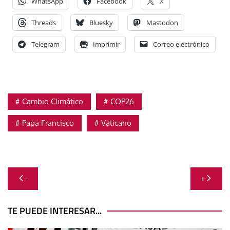
WhatsApp
Facebook
X
Threads
Bluesky
Mastodon
Telegram
Imprimir
Correo electrónico
Cambio Climático
COP26
Papa Francisco
Vaticano
Navegación
-
+
de
entradas
TE PUEDE INTERESAR...