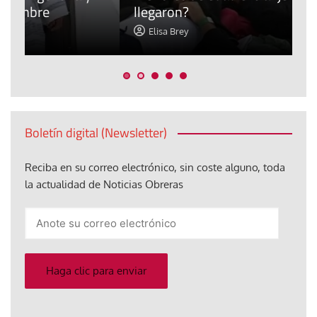
llegaron?
m
Elisa Brey
Boletín digital (Newsletter)
Reciba en su correo electrónico, sin coste alguno, toda
la actualidad de Noticias Obreras
Anote
su
correo
electrónico
Haga clic para enviar