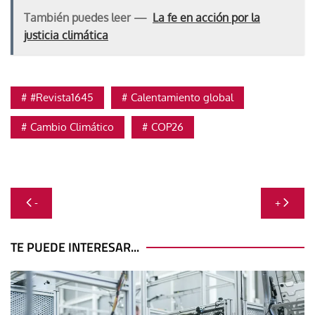
También puedes leer —
La fe en acción por la
justicia climática
#Revista1645
Calentamiento global
Cambio Climático
COP26
Navegación
-
+
de
entradas
TE PUEDE INTERESAR...