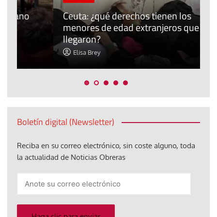
P
Ceuta: ¿qué derechos tienen los
E
menores de edad extranjeros que
m
llegaron?
c
Elisa Brey
Boletín digital (Newsletter)
Reciba en su correo electrónico, sin coste alguno, toda
la actualidad de Noticias Obreras
Anote
su
correo
electrónico
Haga clic para enviar