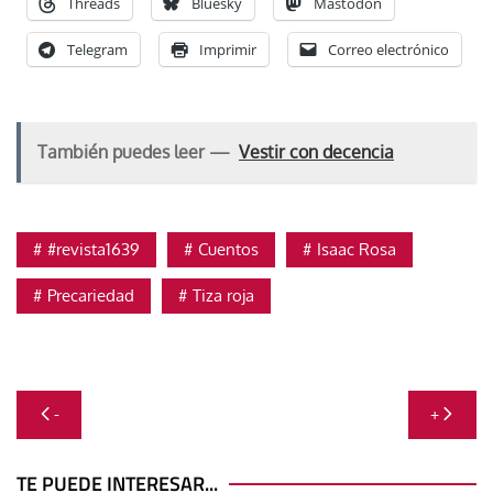
Threads
Bluesky
Mastodon
Telegram
Imprimir
Correo electrónico
También puedes leer —
Vestir con decencia
#revista1639
Cuentos
Isaac Rosa
Precariedad
Tiza roja
Navegación
-
+
de
TE PUEDE INTERESAR...