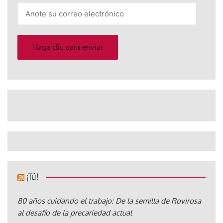
Anote
su
correo
electrónico
Haga clic para enviar
¡Tú!
80 años cuidando el trabajo: De la semilla de Rovirosa
al desafío de la precariedad actual