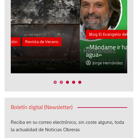
M
Blog El Evangelio del trabajo
A
«Mándame ir hacia ti andando sobre el
d
agua»
t
Jorge Hernández
Boletín digital (Newsletter)
Reciba en su correo electrónico, sin coste alguno, toda
la actualidad de Noticias Obreras