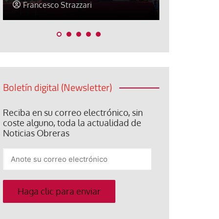
Jose Luis Palacios
Jose Luis
Boletín digital (Newsletter)
Reciba en su correo electrónico, sin
coste alguno, toda la actualidad de
Noticias Obreras
Anote
su
correo
electrónico
Haga clic para enviar