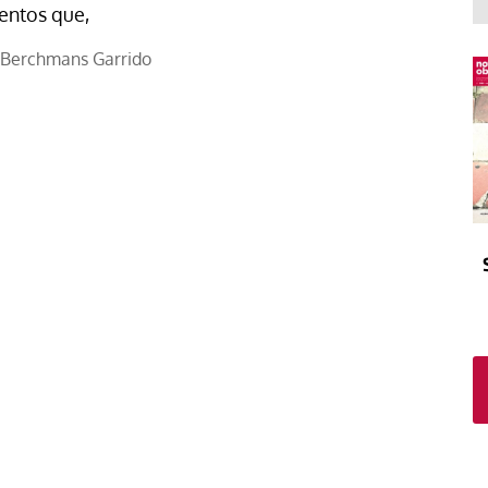
El atrio
Viñeta
entos que,
In memoriam
Tribuna
Berchmans Garrido
Blog Sembrando sueños,
recogiendo humanidad
Blog Mensajes guardados
La columna