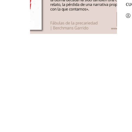
cu
La mundialización
Cine
El amor en el mundo
Dos minutos
Los empobrecidos por el
Aplicaciones
mundo
Música
Radio — Mundo obrero hoy
Poesía
Vidas precarias
Relato