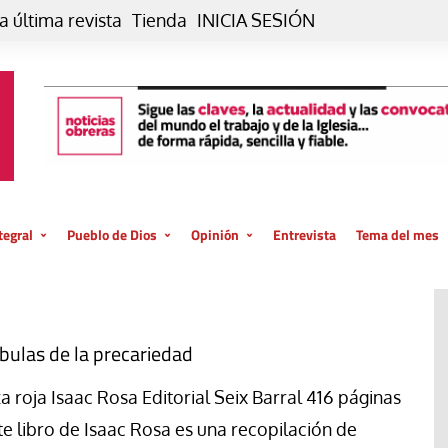
a última revista
Tienda
INICIA SESIÓN
tegral
Pueblo de Dios
Opinión
Entrevista
Tema del mes
liar, otro estilo
Iglesia
Editorial
posible
La oración de cada día
Blog De paso…
 la creación
Vaticano
Blog Eutopía
bulas de la precariedad
El termómetro
Blog El Evangelio del trabajo
za roja Isaac Rosa Editorial Seix Barral 416 páginas
El Evangelio en tu vida
Blog Desde mi azotea
te libro de Isaac Rosa es una recopilación de