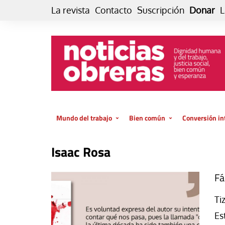
Skip
La revista
Contacto
Suscripción
Donar
L
to
content
Mundo del trabajo
Bien común
Conversión in
Datos e indicadores
Política
Otra vida fami
Isaac Rosa
de vida… es 
El trabajo es para la vida
Economía
El cuidado de
GlobalizAcción
Fá
Experiencia
INFOR. Boletín informativo del
Ti
MMTC
Cultura
Es
Laboral
Libro