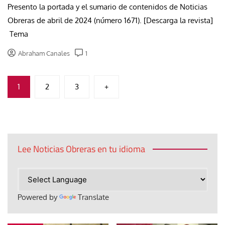
Presento la portada y el sumario de contenidos de Noticias
Obreras de abril de 2024 (número 1671). [Descarga la revista]
Tema
Abraham Canales
1
Paginación
1
2
3
+
de
entradas
Lee Noticias Obreras en tu idioma
Powered by
Translate