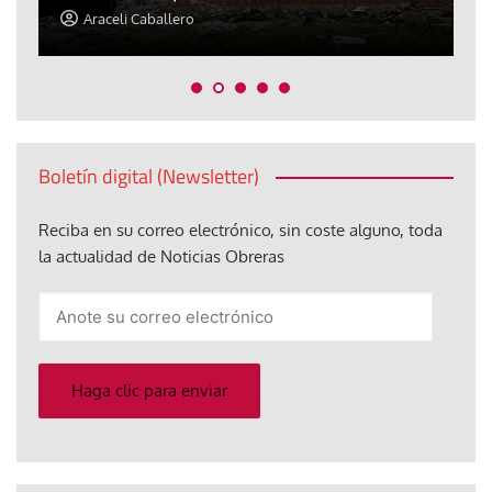
Araceli Caballero
Boletín digital (Newsletter)
Reciba en su correo electrónico, sin coste alguno, toda
la actualidad de Noticias Obreras
Anote
su
correo
electrónico
Haga clic para enviar