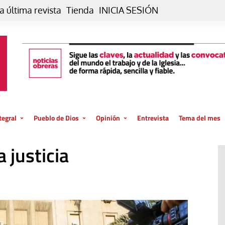
a última revista
Tienda
INICIA SESIÓN
tegral
Pueblo de Dios
Opinión
Entrevista
Tema del mes
liar, otro estilo
Iglesia
Editorial
a justicia
posible
La oración de cada día
Blog De paso…
 la creación
Vaticano
Blog Eutopía
El termómetro
Blog El Evangelio del trabajo
El Evangelio en tu vida
Blog Desde mi azotea