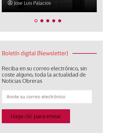
Elisa Brey
Jose Luis P
Boletín digital (Newsletter)
Reciba en su correo electrónico, sin
coste alguno, toda la actualidad de
Noticias Obreras
Anote
su
correo
electrónico
Haga clic para enviar