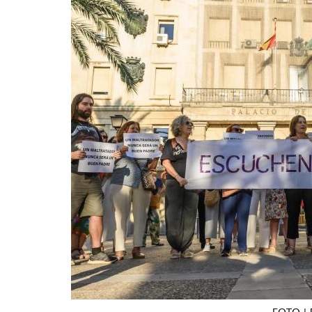
La mundialización
Cine
El amor en el mundo
Dos minutos
Los empobrecidos por el
Aplicaciones
mundo
Música
Radio — Mundo obrero hoy
Poesía
Vidas precarias
Relato