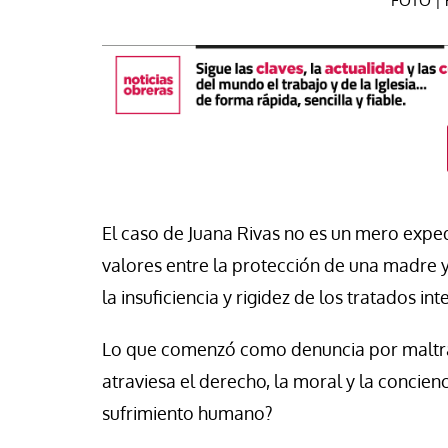
FOTO | R
El caso de Juana Rivas no es un mero expedi
valores entre la protección de una madre y
táPasando
la insuficiencia y rigidez de los tratados in
 Ruiz, trabajador de la
#EstáPasando
omía Popular de Argentina:
Lo que comenzó como denuncia por maltra
í donde el Estado se retira o
Colectivos sociales 
asa, los movimientos
reclaman una refo
atraviesa el derecho, la moral y la concienci
lares sostienen la
del IMV tras admitir
sufrimiento humano?
unidad”
sus carencias ante