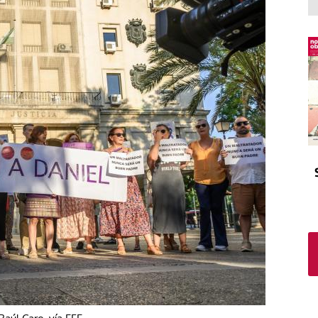
El atrio
Viñeta
In memoriam
Tribuna
Blog Sembrando sueños,
recogiendo humanidad
Blog Mensajes guardados
La columna