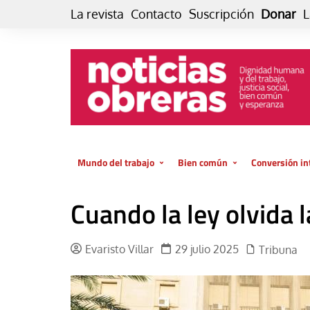
Skip
La revista
Contacto
Suscripción
Donar
L
to
content
Mundo del trabajo
Bien común
Conversión in
Datos e indicadores
Política
Otra vida fami
Cuando la ley olvida l
de vida… es 
El trabajo es para la vida
Economía
El cuidado de
GlobalizAcción
Evaristo Villar
29 julio 2025
Tribuna
Experiencia
INFOR. Boletín informativo del
MMTC
Cultura
Laboral
Libro