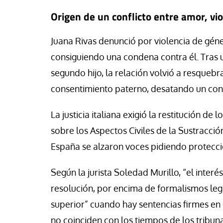
se Luis Palacios
Jose Luis Palacios
Origen de un conflicto entre amor, vio
Juana Rivas denunció por violencia de géne
consiguiendo una condena contra él. Tras un
segundo hijo, la relación volvió a resquebr
consentimiento paterno, desatando un confl
La justicia italiana exigió la restitución d
sobre los Aspectos Civiles de la Sustracci
España se alzaron voces pidiendo protecció
Según la jurista Soledad Murillo, “el inter
resolución, por encima de formalismos leg
superior” cuando hay sentencias firmes en 
no coinciden con los tiempos de los tribuna