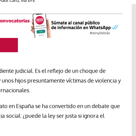
aúl Caro, vía EFE
ente judicial. Es el reflejo de un choque de
 unos hijos presuntamente víctimas de violencia y
ternacionales.
#EstáPasando
to en España se ha convertido en un debate que
y sindicales
rma profunda
León XIV visitará Uruguay,
a social: ¿puede la ley ser justa si ignora el
 el Gobierno
Argentina y Perú a principios de
 Europa
noviembre