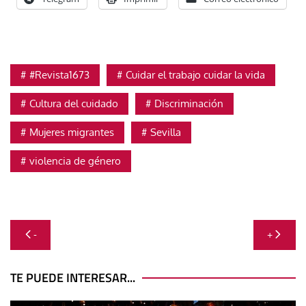
#Revista1673
Cuidar el trabajo cuidar la vida
Cultura del cuidado
Discriminación
Mujeres migrantes
Sevilla
violencia de género
Navegación
-
+
de
entradas
TE PUEDE INTERESAR...