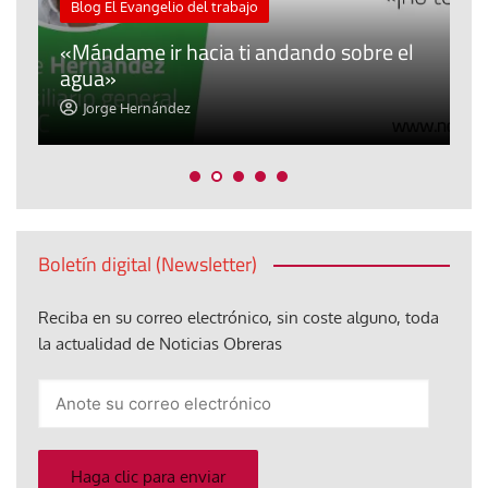
Blog El Evangelio del trabajo
A
«Mándame ir hacia ti andando sobre el
d
agua»
t
Jorge Hernández
Boletín digital (Newsletter)
Reciba en su correo electrónico, sin coste alguno, toda
la actualidad de Noticias Obreras
Anote
su
correo
electrónico
Haga clic para enviar