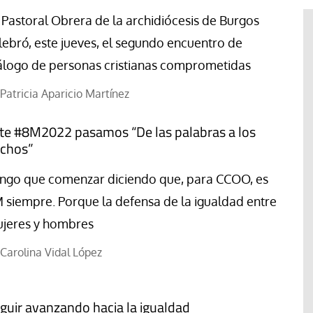
 Pastoral Obrera de la archidiócesis de Burgos
lebró, este jueves, el segundo encuentro de
álogo de personas cristianas comprometidas
Patricia Aparicio Martínez
te #8M2022 pasamos “De las palabras a los
chos”
ngo que comenzar diciendo que, para CCOO, es
 siempre. Porque la defensa de la igualdad entre
jeres y hombres
#EstáPasando
“Aquí se está defendiendo la
Carolina Vidal López
ruguay,
democracia” afirma Roberto
rincipios de
Saviano ante la comunidad que
resiste el desalojo de Spin Time
guir avanzando hacia la igualdad