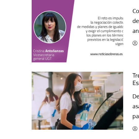
se Luis Palacios
Jose Luis Palacios
Co
de
an
Tr
Es
De
as
pa