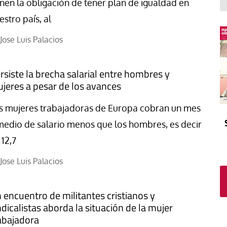
El atrio
Viñeta
enen la obligación de tener plan de igualdad en
estro país, al
In memoriam
Tribuna
Blog Sembrando sueños,
Jose Luis Palacios
recogiendo humanidad
Blog Mensajes guardados
rsiste la brecha salarial entre hombres y
La columna
jeres a pesar de los avances
s mujeres trabajadoras de Europa cobran un mes
medio de salario menos que los hombres, es decir
 12,7
Jose Luis Palacios
 encuentro de militantes cristianos y
ndicalistas aborda la situación de la mujer
abajadora