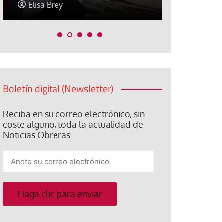
Elisa Brey
Jose Luis P
Boletín digital (Newsletter)
Reciba en su correo electrónico, sin
coste alguno, toda la actualidad de
Noticias Obreras
Anote
su
correo
electrónico
Haga clic para enviar