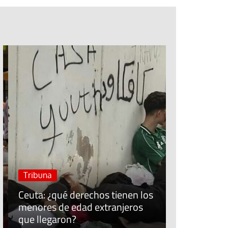
Jubileo de la Espera
Cuidar el trabajo cui
Sínodo sobre la sin
#EstáPasan
José Ruiz, t
Economía Po
Tribuna
“Allí donde 
Ceuta: ¿qué derechos tienen los
fracasa, lo
menores de edad extranjeros
populares s
que llegaron?
comunidad