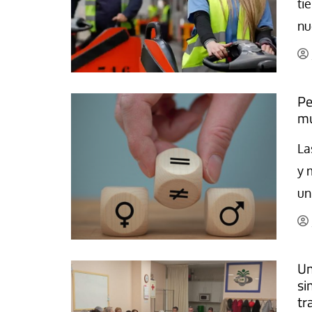
ti
La mundialización
Cine
nu
El amor en el mundo
Dos minutos
Los empobrecidos por el
Aplicaciones
mundo
Música
Pe
Radio — Mundo obrero hoy
Poesía
mu
Vidas precarias
Relato
La
y 
un
Un
si
tr