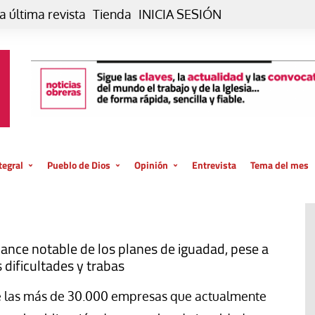
a última revista
Tienda
INICIA SESIÓN
tegral
Pueblo de Dios
Opinión
Entrevista
Tema del mes
liar, otro estilo
Iglesia
Editorial
posible
La oración de cada día
Blog De paso…
 la creación
Vaticano
Blog Eutopía
ance notable de los planes de iguadad, pese a
s dificultades y trabas
El termómetro
Blog El Evangelio del trabajo
El Evangelio en tu vida
Blog Desde mi azotea
 las más de 30.000 empresas que actualmente