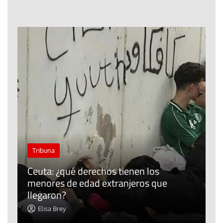
J
Tribuna
P
Ceuta: ¿qué derechos tienen los
E
menores de edad extranjeros que
m
llegaron?
c
Elisa Brey