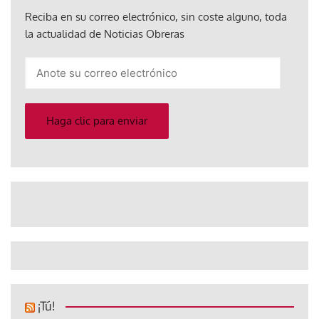
Reciba en su correo electrónico, sin coste alguno, toda
la actualidad de Noticias Obreras
Anote
su
correo
electrónico
Haga clic para enviar
¡Tú!