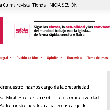
a última revista
Tienda
INICIA SESIÓN
tegral
Pueblo de Dios
Opinión
Entrevista
Tema del mes
liar, otro estilo
Iglesia
Editorial
posible
La oración de cada día
Blog De paso…
 la creación
Vaticano
Blog Eutopía
drenuestro, haznos cargo de la precariedad
El termómetro
Blog El Evangelio del trabajo
var Miralles reflexiona sobre como orar en verdad
El Evangelio en tu vida
Blog Desde mi azotea
 Padrenuestro nos lleva a hacernos cargo de