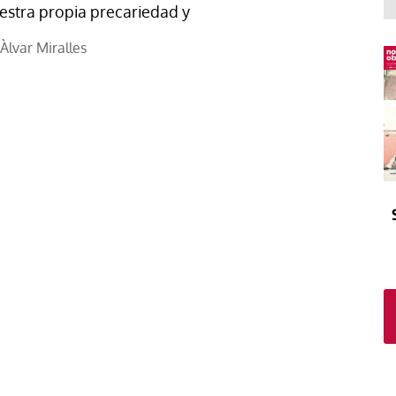
El atrio
Viñeta
estra propia precariedad y
In memoriam
Tribuna
Àlvar Miralles
Blog Sembrando sueños,
recogiendo humanidad
Blog Mensajes guardados
La columna