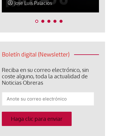
Jose Luis Palacios
Paco (Qui
Boletín digital (Newsletter)
Reciba en su correo electrónico, sin
coste alguno, toda la actualidad de
Noticias Obreras
Anote
su
correo
electrónico
Haga clic para enviar