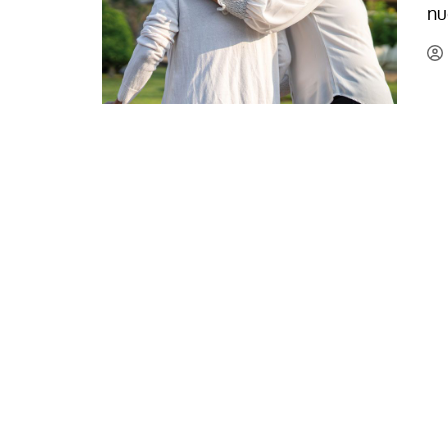
nu
La mundialización
Cine
El amor en el mundo
Dos minutos
Los empobrecidos por el
Aplicaciones
mundo
Música
Radio — Mundo obrero hoy
Poesía
Vidas precarias
Relato