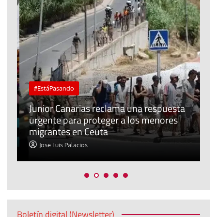
#EstáPasando
e
n
Junior Canarias reclama una respuesta
urgente para proteger a los menores
P
migrantes en Ceuta
y
Jose Luis Palacios
Boletín digital (Newsletter)