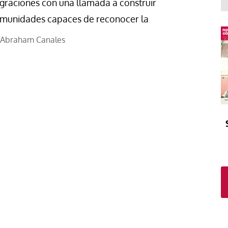
El atrio
Viñeta
graciones con una llamada a construir
munidades capaces de reconocer la
In memoriam
Tribuna
Blog Sembrando sueños,
Abraham Canales
recogiendo humanidad
Blog Mensajes guardados
La columna