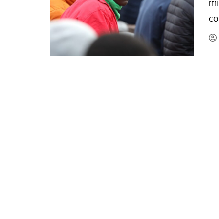
mi
La mundialización
Cine
co
El amor en el mundo
Dos minutos
Los empobrecidos por el
Aplicaciones
mundo
Música
Radio — Mundo obrero hoy
Poesía
Vidas precarias
Relato