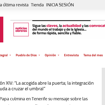
a última revista
Tienda
INICIA SESIÓN
tegral
Pueblo de Dios
Opinión
Entrevista
Tema del mes
liar, otro estilo
Iglesia
Editorial
posible
La oración de cada día
Blog De paso…
 la creación
Vaticano
Blog Eutopía
ón XIV: “La acogida abre la puerta; la integración
uda a cruzar el umbral”
El termómetro
Blog El Evangelio del trabajo
El Evangelio en tu vida
Blog Desde mi azotea
 Papa culmina en Tenerife su mensaje sobre las