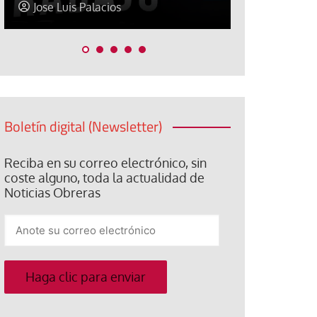
Jose Luis Palacios
Paco (Quis
Boletín digital (Newsletter)
Reciba en su correo electrónico, sin
coste alguno, toda la actualidad de
Noticias Obreras
Anote
su
correo
electrónico
Haga clic para enviar