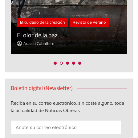
El cuidado de la creación
Revista de Verano
«
El olor de la paz
a
Araceli Caballero
Boletín digital (Newsletter)
Reciba en su correo electrónico, sin coste alguno, toda
la actualidad de Noticias Obreras
Anote
su