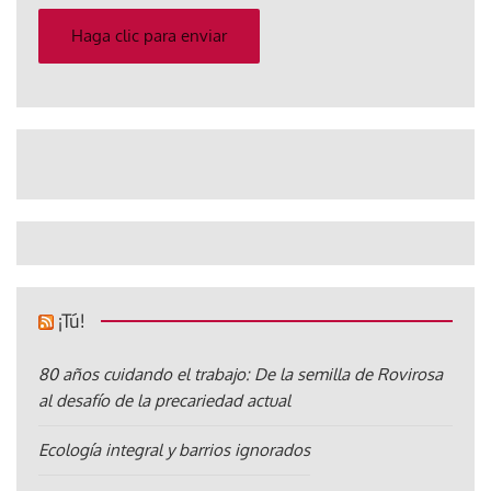
correo
electrónico
Haga clic para enviar
¡Tú!
80 años cuidando el trabajo: De la semilla de Rovirosa
al desafío de la precariedad actual
Ecología integral y barrios ignorados