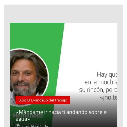
M
Blog El Evangelio del trabajo
A
«Mándame ir hacia ti andando sobre el
d
agua»
t
Jorge Hernández