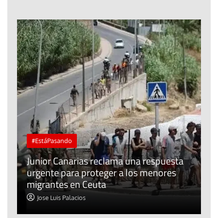
#EstáPasando
e
n
Junior Canarias reclama una respuesta
urgente para proteger a los menores
P
migrantes en Ceuta
y
Jose Luis Palacios