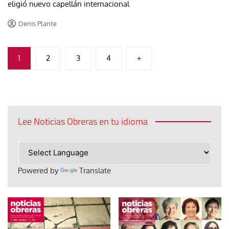
eligió nuevo capellán internacional
Denis Plante
Paginación
1
2
3
4
+
de
entradas
Lee Noticias Obreras en tu idioma
Powered by
Translate