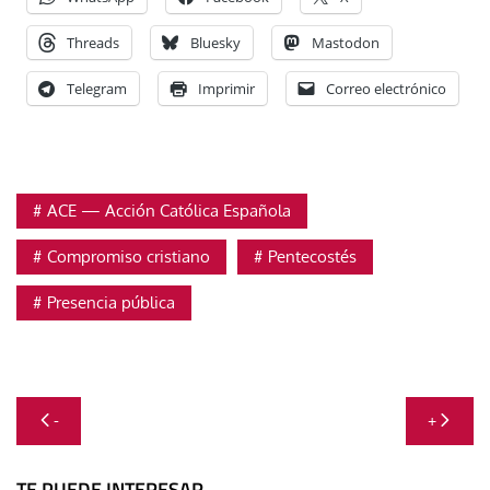
Threads
Bluesky
Mastodon
Telegram
Imprimir
Correo electrónico
ACE — Acción Católica Española
Compromiso cristiano
Pentecostés
Presencia pública
Navegación
-
+
de
TE PUEDE INTERESAR...