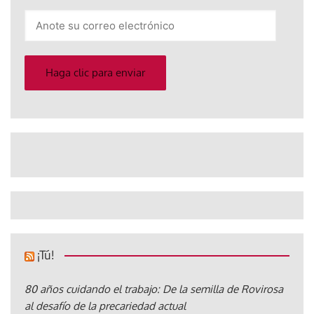
Anote
su
correo
electrónico
Haga clic para enviar
¡Tú!
80 años cuidando el trabajo: De la semilla de Rovirosa
al desafío de la precariedad actual