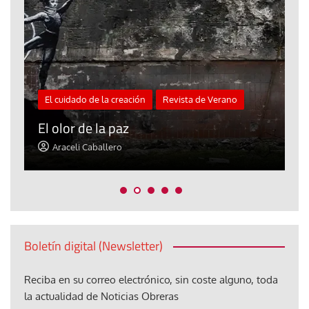
El cuidado de la creación
Revista de Verano
«
El olor de la paz
a
Araceli Caballero
Boletín digital (Newsletter)
Reciba en su correo electrónico, sin coste alguno, toda
la actualidad de Noticias Obreras