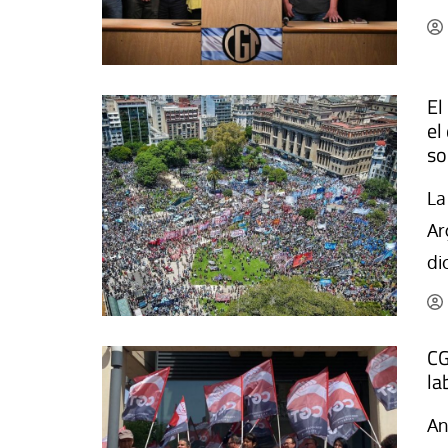
El
el
so
La
Ar
di
CG
la
An