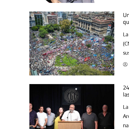
Un
qu
La
(C
su
24
la
La
Ar
na