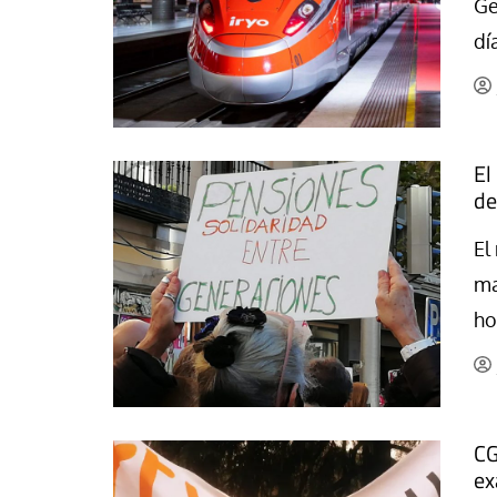
Ge
La mundialización
Cine
dí
El amor en el mundo
Dos minutos
Los empobrecidos por el
Aplicaciones
mundo
Música
Radio — Mundo obrero hoy
El
Poesía
de
Vidas precarias
Relato
El
ma
ho
CG
ex