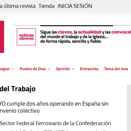
a última revista
Tienda
INICIA SESIÓN
tegral
Pueblo de Dios
Opinión
Entrevista
Tema del mes
liar, otro estilo
Iglesia
Editorial
del Trabajo
posible
La oración de cada día
Blog De paso…
 la creación
Vaticano
Blog Eutopía
YO cumple dos años operando en España sin
nvenio colectivo
El termómetro
Blog El Evangelio del trabajo
El Evangelio en tu vida
Blog Desde mi azotea
 Sector Federal Ferroviario de la Confederación