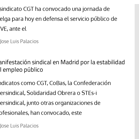
 sindicato CGT ha convocado una jornada de
elga para hoy en defensa el servicio público de
VE, ante el
Jose Luis Palacios
nifestación sindical en Madrid por la estabilidad
l empleo público
ndicatos como CGT, CoBas, la Confederación
tersindical, Solidaridad Obrera o STEs-i
tersindical, junto otras organizaciones de
s en el
ofesionales, han convocado, este
Blog El Evangelio del trabajo
eralismo que
emocracias
«Mándame ir hacia ti andando
Jose Luis Palacios
sobre el agua»