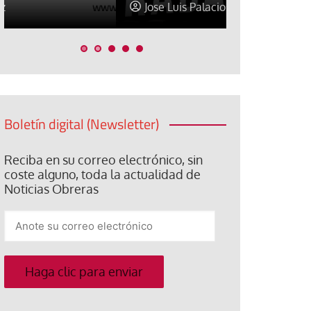
Jose Luis Palacios
Jose Luis P
Boletín digital (Newsletter)
Reciba en su correo electrónico, sin
coste alguno, toda la actualidad de
Noticias Obreras
Anote
su
correo
electrónico
Haga clic para enviar