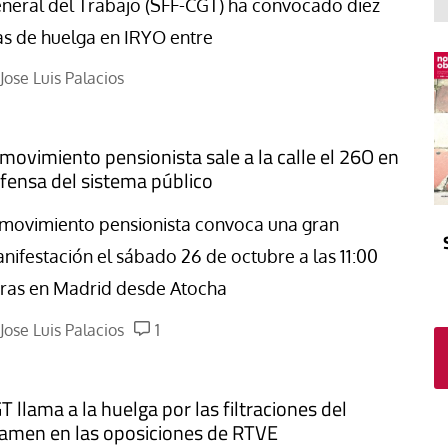
El atrio
Viñeta
neral del Trabajo (SFF-CGT) ha convocado diez
as de huelga en IRYO entre
In memoriam
Tribuna
Blog Sembrando sueños,
Jose Luis Palacios
recogiendo humanidad
Blog Mensajes guardados
 movimiento pensionista sale a la calle el 26O en
La columna
fensa del sistema público
 movimiento pensionista convoca una gran
nifestación el sábado 26 de octubre a las 11:00
ras en Madrid desde Atocha
Jose Luis Palacios
1
T llama a la huelga por las filtraciones del
amen en las oposiciones de RTVE