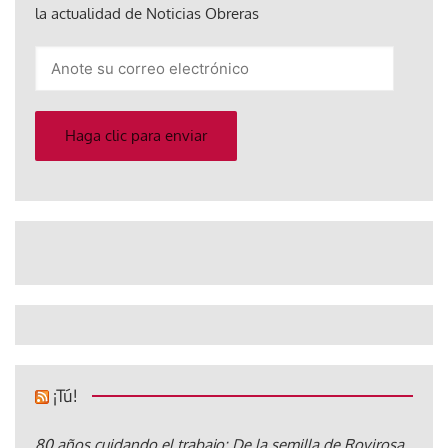
la actualidad de Noticias Obreras
Anote
su
correo
electrónico
Haga clic para enviar
¡Tú!
80 años cuidando el trabajo: De la semilla de Rovirosa