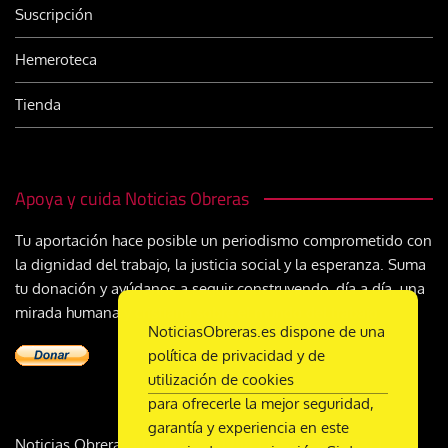
Suscripción
Hemeroteca
Tienda
Apoya y cuida Noticias Obreras
Tu aportación hace posible un periodismo comprometido con
la dignidad del trabajo, la justicia social y la esperanza. Suma
tu donación y ayúdanos a seguir construyendo, día a día, una
mirada humana y cristiana sobre el mundo del trabajo
NoticiasObreras.es dispone de una
política de privacidad y de
utilización de cookies
para ofrecerle la mejor seguridad,
garantía y experiencia en este
Noticias Obreras | DL M-2359-1958 | ISSN 2340-9231 |