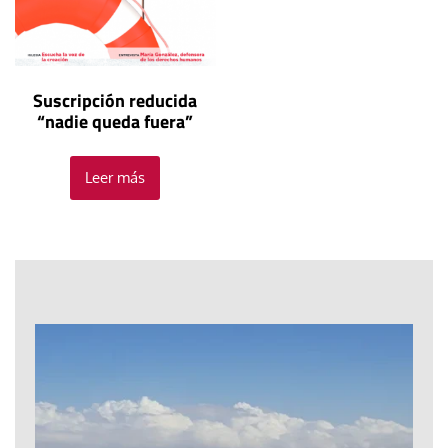
Suscripción reducida
“nadie queda fuera”
Leer más