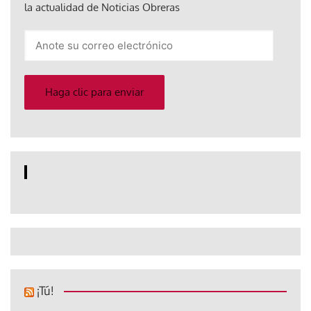
la actualidad de Noticias Obreras
Anote
su
correo
electrónico
Haga clic para enviar
¡Tú!