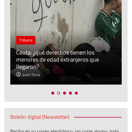
J
Tribuna
P
Ceuta: ¿qué derechos tienen los
E
menores de edad extranjeros que
m
llegaron?
c
Juani Sosa
Boletín digital (Newsletter)
Reciba en su correo electrónico, sin coste alguno, toda