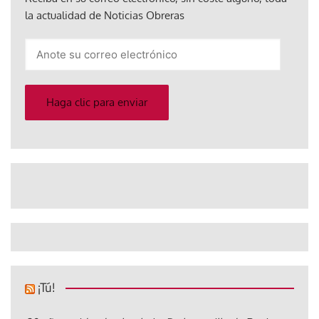
la actualidad de Noticias Obreras
Anote
su
correo
electrónico
Haga clic para enviar
¡Tú!