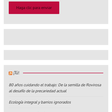
electrónico
Haga clic para enviar
¡Tú!
80 años cuidando el trabajo: De la semilla de Rovirosa
al desafío de la precariedad actual
Ecología integral y barrios ignorados