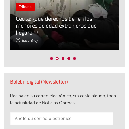
J
Tribuna
P
Ceuta: ¿qué derechos tienen los
E
menores de edad extranjeros que
m
llegaron?
c
Elisa Brey
Boletín digital (Newsletter)
Reciba en su correo electrónico, sin coste alguno, toda
la actualidad de Noticias Obreras
Anote
su
correo