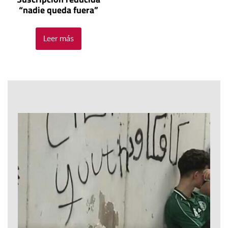
“nadie queda fuera”
Leer más