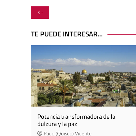
Navegación
-
de
entradas
TE PUEDE INTERESAR...
Potencia transformadora de la
dulzura y la paz
Paco (Quisco) Vicente