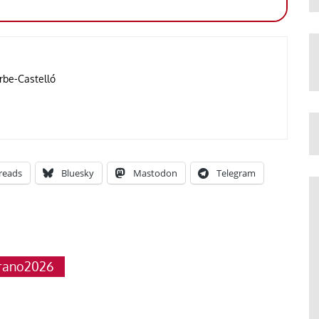
rbe-Castelló
reads
Bluesky
Mastodon
Telegram
erano2026