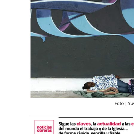
La mundialización
Cine
El amor en el mundo
Dos minutos
Los empobrecidos por el
Aplicaciones
mundo
Música
Radio — Mundo obrero hoy
Poesía
Vidas precarias
Relato
Foto | Yu