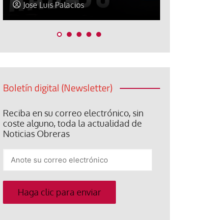
Jose Luis Palacios
Paco (Quis
Boletín digital (Newsletter)
Reciba en su correo electrónico, sin
coste alguno, toda la actualidad de
Noticias Obreras
Anote
su
correo
electrónico
Haga clic para enviar