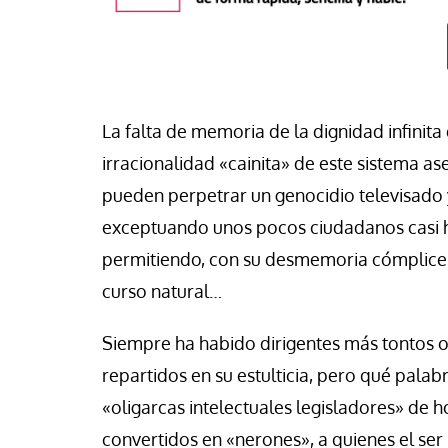
La falta de memoria de la dignidad infinit
irracionalidad «cainita» de este sistema a
pueden perpetrar un genocidio televisado y 
exceptuando unos pocos ciudadanos casi h
permitiendo, con su desmemoria cómplice 
curso natural…
buna
Siempre ha habido dirigentes más tontos o
a: una pieza más en el
repartidos en su estulticia, pero qué palab
ero para el iliberalismo que
Tribuna
ta contra las democracias
«oligarcas intelectuales legisladores» de ho
 mundo
La otra orilla
convertidos en «nerones», a quienes el se