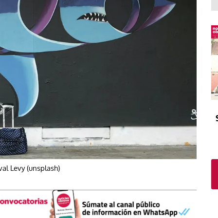
El atrio
Viñeta
In memoriam
Tribuna
Blog Sembrando sueños,
recogiendo humanidad
Blog Mensajes guardados
La columna
val Levy (unsplash)