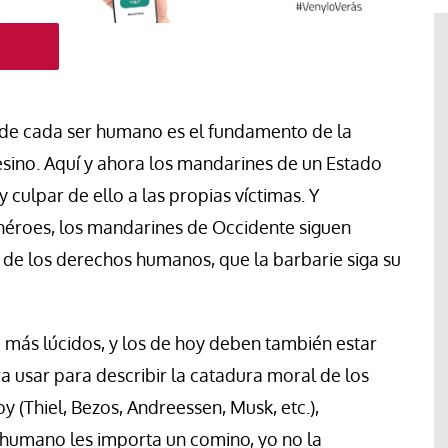
a de cada ser humano es el fundamento de la
sesino. Aquí y ahora los mandarines de un Estado
culpar de ello a las propias víctimas. Y
éroes, los mandarines de Occidente siguen
de los derechos humanos, que la barbarie siga su
#EstáPasando
 más lúcidos, y los de hoy deben también estar
Movimientos populares y
ra usar para describir la catadura moral de los
sindicatos de Argentina marchan
en San Cayetano en demanda de
y (Thiel, Bezos, Andreessen, Musk, etc.),
“paz, pan, tierra, techo y trabajo”
r humano les importa un comino, yo no la