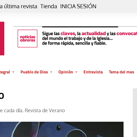
a última revista
Tienda
INICIA SESIÓN
tegral
Pueblo de Dios
Opinión
Entrevista
Tema del mes
liar, otro estilo
Iglesia
Editorial
o
posible
La oración de cada día
Blog De paso…
 la creación
Vaticano
Blog Eutopía
e cada día
Revista de Verano
,
El termómetro
Blog El Evangelio del trabajo
El Evangelio en tu vida
Blog Desde mi azotea