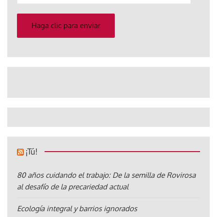
correo
electrónico
Haga clic para enviar
¡Tú!
80 años cuidando el trabajo: De la semilla de Rovirosa
al desafío de la precariedad actual
Ecología integral y barrios ignorados