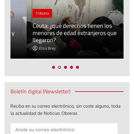
Tribuna
Ceuta: ¿qué derechos tienen los
P
menores de edad extranjeros que
r
llegaron?
m
Elisa Brey
Boletín digital (Newsletter)
Reciba en su correo electrónico, sin coste alguno, toda
la actualidad de Noticias Obreras
Anote
su