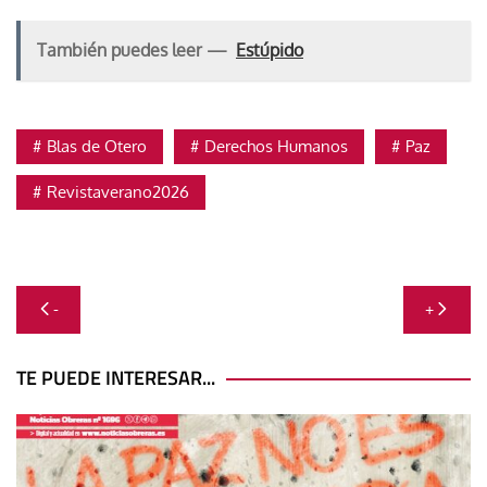
También puedes leer —
Estúpido
Blas de Otero
Derechos Humanos
Paz
Revistaverano2026
Navegación
-
+
de
entradas
TE PUEDE INTERESAR...